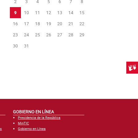
2
3
4
5
6
7
8
9
10
11
12
13
14
15
16
17
18
19
20
21
22
23
24
25
26
27
28
29
30
31
Centr
GOBIERNO EN LÍNEA
Presidencia de la República
MinTIC
es
Gobierno en Línea