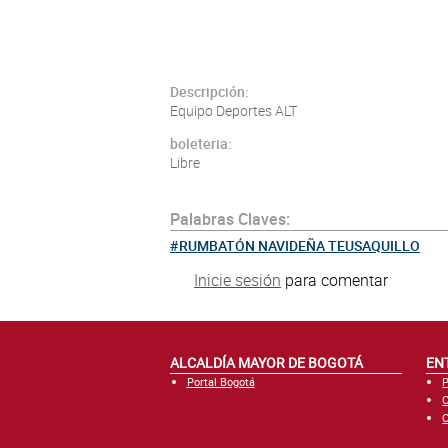
Descripción:
Equipo Deportes ALT
boleteria:
Libre
Palabras Claves:
RUMBATÓN NAVIDEÑA TEUSAQUILLO
Inicie sesión
para comentar
ALCALDÍA MAYOR DE BOGOTÁ
EN
Portal Bogotá
P
C
C