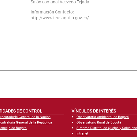
Salón comunal Acevedo Tejada
Información Contacto:
http://www.teusaquillo.gov.co/
TIDADES DE CONTROL
VÍNCULOS DE INTERÉS
rocuraduría General de la Nación
Observatorio Ambiental de Bogotá
ontraloría General de la República
Observatorio Rural de Bogotá
oncejo de Bogotá
Sistema Distrital de Quejas y Solucion
Intranet