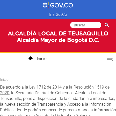
Ir a GovCo
Formulario de
Buscar
búsqueda
ALCALDÍA LOCAL DE TEUSAQUILLO
Alcaldía Mayor de Bogotá D.C.
Inicio
Quienes Somos
Usted está aquí
Inicio
Transparencia
De acuerdo a la
Ley 1712 de 2014
y a la
Resolución 1519 de
2020
, la Secretaría Distrital de Gobierno - Alcaldía Local de
Mi Localidad
Teusaquillo, pone a disposición de la ciudadanía e interesados,
la nueva sección de Transparencia y Acceso a la Información
Participa
Pública, donde podrán conocer de primera mano la información
del generada por la Secretaría Distrital de Gobierno.