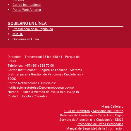
Correo Institucional
Portal Web Anterior
GOBIERNO EN LÍNEA
Presidencia de la República
MinTIC
Gobierno en Línea
Dirección:
Transversal 18 bis #38-41 - Parque del
Brasil
Telefonos:
+57 (601) 338 70 00
Correo Institucional:
Bogotá Te Escucha - Sistema
Distrital para la Gestión de Peticiones Ciudadanas -
SDQS
Correo Notificaciones Judiciales:
notificacionestutelas@gobiernobogota.gov.co
Horario:
Lunes a Viernes de 7:00 a.m a 4:30 p.m.
Ciudad:
Bogotá - Colombia
Mapa Callejero
Guía de Trámites y Servicios del Distrito
Defensor del Ciudadano y Carta Trato Digno
Servicio de Atención a la Ciudadanía - SDQS
Protección de Datos Personales
Manual de Seguridad de la Información