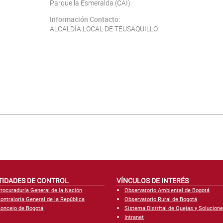
Parque la Esmeralda (CAI)
Información Contacto:
ALCALDÍA LOCAL DE TEUSAQUILLO
TIDADES DE CONTROL
VÍNCULOS DE INTERÉS
rocuraduría General de la Nación
Observatorio Ambiental de Bogotá
ontraloría General de la República
Observatorio Rural de Bogotá
oncejo de Bogotá
Sistema Distrital de Quejas y Solucion
Intranet