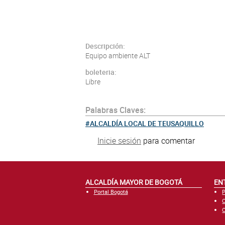
Descripción:
Equipo ambiente ALT
boleteria:
Libre
Palabras Claves:
ALCALDÍA LOCAL DE TEUSAQUILLO
Inicie sesión
para comentar
ALCALDÍA MAYOR DE BOGOTÁ
EN
Portal Bogotá
P
C
C