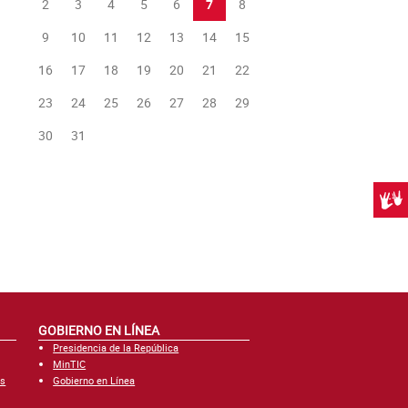
2
3
4
5
6
7
8
9
10
11
12
13
14
15
16
17
18
19
20
21
22
23
24
25
26
27
28
29
30
31
Centr
GOBIERNO EN LÍNEA
Presidencia de la República
MinTIC
es
Gobierno en Línea