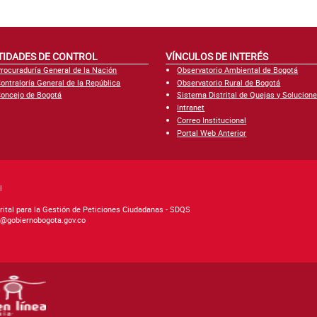
TIDADES DE CONTROL
VÍNCULOS DE INTERÉS
rocuraduría General de la Nación
Observatorio Ambiental de Bogotá
ontraloría General de la República
Observatorio Rural de Bogotá
oncejo de Bogotá
Sistema Distrital de Quejas y Solucion
Intranet
Correo Institucional
Portal Web Anterior
l
rital para la Gestión de Peticiones Ciudadanas - SDQS
as@gobiernobogota.gov.co