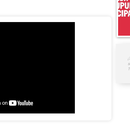
¡
s
T