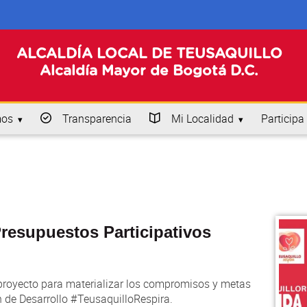
ALCALDÍA LOCAL DE TEUSAQUILLO
Alcaldía Mayor de Bogotá D.C.
mos
Transparencia
Mi Localidad
Participa
resupuestos Participativos
 proyecto para materializar los compromisos y metas
 de Desarrollo #TeusaquilloRespira.