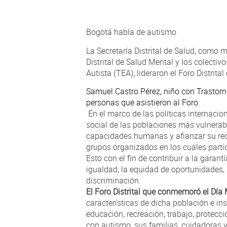
Bogotá habla de autismo
La Secretaría Distrital de Salud, como 
Distrital de Salud Mental y los colectiv
Autista (TEA), lideraron el Foro Distri
Samuel Castro Pérez, niño con Trastorno
personas que asistieron al Foro.
En el marco de las políticas internacion
social de las poblaciones más vulnerabl
capacidades humanas y afianzar su reco
grupos organizados en los cuales parti
Esto con el fin de contribuir a la garan
igualdad, la equidad de oportunidades, l
discriminación.
El Foro Distrital que conmemoró el Día
características de dicha población e in
educación, recreación, trabajo, protecci
con autismo, sus familias, cuidadoras 