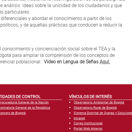
de análisis ideas sobre la unicidad de los ciudadanos y que
es particulares.
diferenciales y abordar el conocimiento a partir de los
 políticos, y de aquellas prácticas que conducen a reducir la
l conocimiento y concienciación social sobre el TEA y la
Bogotá para ampliar la comprensión de los conceptos de
erencial poblacional .
Video en Lengua de Señas
Aquí.
TIDADES DE CONTROL
VÍNCULOS DE INTERÉS
rocuraduría General de la Nación
Observatorio Ambiental de Bogotá
ontraloría General de la República
Observatorio Rural de Bogotá
oncejo de Bogotá
Sistema Distrital de Quejas y Solucion
Intranet
Correo Institucional
Portal Web Anterior