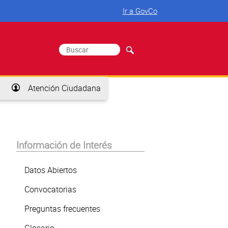
Ir a GovCo
Buscar
Formulario de búsqueda
Atención Ciudadana
Información de Interés
Datos Abiertos
Convocatorias
Preguntas frecuentes