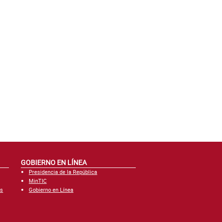
GOBIERNO EN LÍNEA
Presidencia de la República
MinTIC
es
Gobierno en Línea