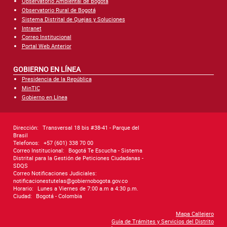
Observatorio Ambiental de Bogotá
Observatorio Rural de Bogotá
Sistema Distrital de Quejas y Soluciones
Intranet
Correo Institucional
Portal Web Anterior
GOBIERNO EN LÍNEA
Presidencia de la República
MinTIC
Gobierno en Línea
Dirección:
Transversal 18 bis #38-41 - Parque del
Brasil
Telefonos:
+57 (601) 338 70 00
Correo Institucional:
Bogotá Te Escucha - Sistema
Distrital para la Gestión de Peticiones Ciudadanas -
SDQS
Correo Notificaciones Judiciales:
notificacionestutelas@gobiernobogota.gov.co
Horario:
Lunes a Viernes de 7:00 a.m a 4:30 p.m.
Ciudad:
Bogotá - Colombia
Mapa Callejero
Guía de Trámites y Servicios del Distrito