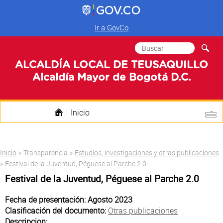
Ir a GovCo
Formulario de
Buscar
búsqueda
ALCALDÍA LOCAL DE TEUSAQUILLO
Alcaldía Mayor de Bogotá D.C.
Inicio
Quienes Somos
Usted está aquí
Inicio
»
Transparencia
»
Estudios, investigaciones y otras publicaciones
Transparencia
»
Festival de la Juventud, Péguese al Parche 2.0
Festival de la Juventud, Péguese al Parche 2.0
Mi Localidad
Fecha de presentación: Agosto 2023
Participa
Clasificación del documento:
Otras publicaciones
Descripcion: