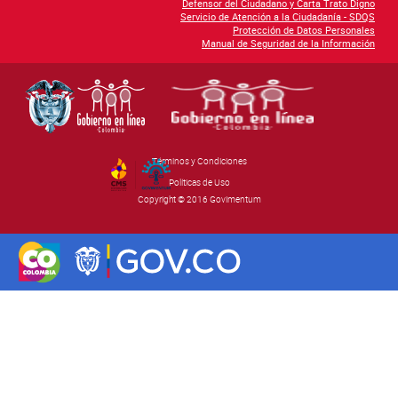
Defensor del Ciudadano y Carta Trato Digno
Servicio de Atención a la Ciudadanía - SDQS
Protección de Datos Personales
Manual de Seguridad de la Información
Términos y Condiciones
By Govimentum
Políticas de Uso
Copyright © 2016 Govimentum