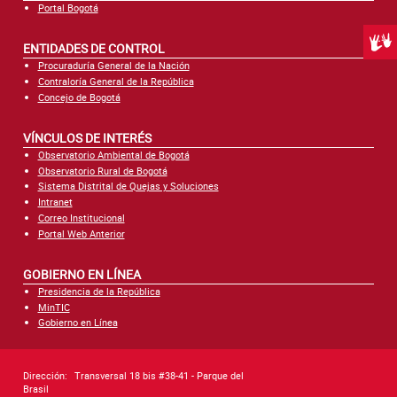
Portal Bogotá
Centr
ENTIDADES DE CONTROL
Procuraduría General de la Nación
Contraloría General de la República
Concejo de Bogotá
VÍNCULOS DE INTERÉS
Observatorio Ambiental de Bogotá
Observatorio Rural de Bogotá
Sistema Distrital de Quejas y Soluciones
Intranet
Correo Institucional
Portal Web Anterior
GOBIERNO EN LÍNEA
Presidencia de la República
MinTIC
Gobierno en Línea
Dirección:
Transversal 18 bis #38-41 - Parque del
Brasil